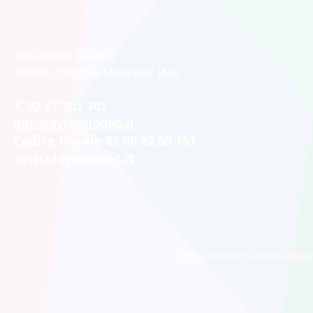
via Filippo Turati 1
20093 Cologno Monzese (MI)
T. 02 27 301 301
info@aviscologno.it
Codice Fiscale 85 00 92 50 151
aviscologno@pec.it
Iscritta nel RUNTS Raccolta gener