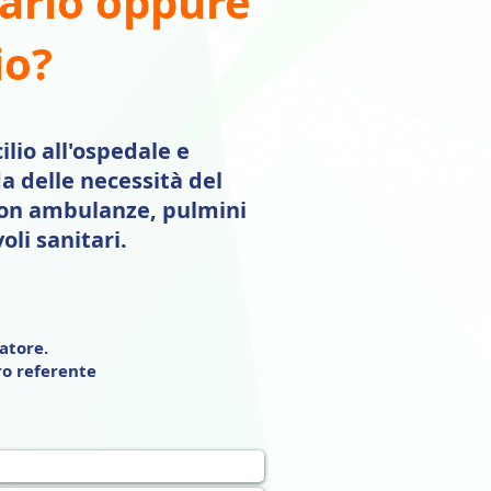
tario oppure
io?
ilio all'ospedale e
a delle necessità del
 con ambulanze, pulmini
oli sanitari.
atore.
ro referente