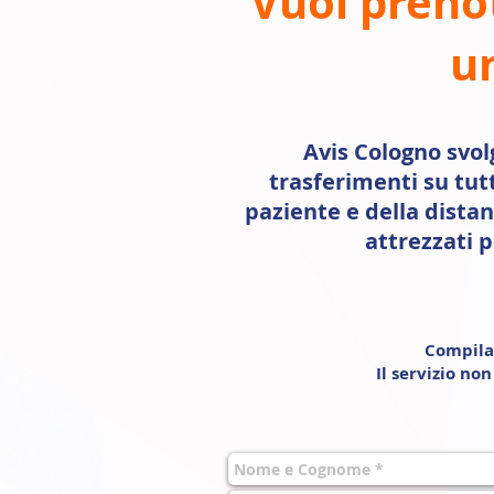
Vuoi preno
un
Avis Cologno svolg
trasferimenti su tut
paziente e della dista
attrezzati p
Compila 
Il servizio no