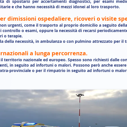
 di spostarsi per accertamenti diagnostici, per esami medici
itarie e che hanno necessità di mezzi idonei al loro trasporto.
 dimissioni ospedaliere, ricoveri o visite spe
 non urgenti, come il trasporto al proprio domicilio a seguito dell
 di controllo o esami, oppure la necessità di recarsi periodicament
i o terapie.
nda della necessità, in ambulanza o con pulmino attrezzato per il t
ernazionali a lunga percorrenza.
o il territorio nazionale ed europeo. Spesso sono richiesti dalle c
ienti, in seguito ad infortuni o malori. Possono però anche essere 
xtra-provinciale o per il rimpatrio in seguito ad infortuni o malor