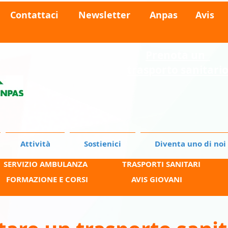
Contattaci
Newsletter
Anpas
Avis
Prenota
un
trasporto sanitari
Attività
Sostienici
Diventa uno di noi
SERVIZIO AMBULANZA
TRASPORTI SANITARI
FORMAZIONE E CORSI
AVIS GIOVANI