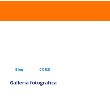
Prenota la tua
o
donazione sangue
Blog
CORSI
Galleria fotografica