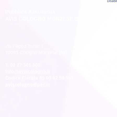
Disabil
Pubblica Assistenza
AVIS COLOGNO MONZESE ODV
via Filippo Turati 1
20093 Cologno Monzese (MI)
T. 02 27 301 301
info@aviscologno.it
Codice Fiscale 85 00 92 50 151
aviscologno@pec.it