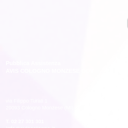
Pubblica Assistenza
AVIS COLOGNO MONZESE ODV
via Filippo Turati 1
20093 Cologno Monzese (MI)
T. 02 27 301 301