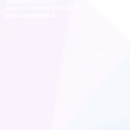
info@aviscologno.it
Codice Fiscale 85 00 92 50 151
aviscologno@pec.it
Iscritta nel RUNTS Raccolta gener