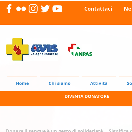
Contattaci
Ne
Home
Chi siamo
Attività
So
DIVENTA DONATORE
Donare il sangue è un gesto di solidarietà... Significa 