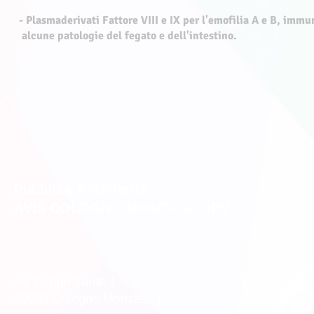
- Plasmaderivati Fattore VIII e IX per l'emofilia A e B, i
alcune patologie del fegato e dell'intestino.
Pubblica Assistenza
AVIS COLOGNO MONZESE ODV
via Filippo Turati 1
20093 Cologno Monzese (MI)