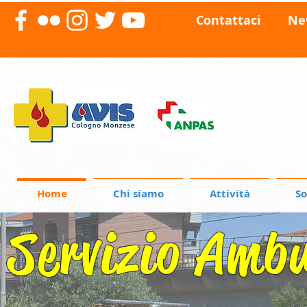
Contattaci
Ne
Home
Chi siamo
Attività
So
Servizio Amb