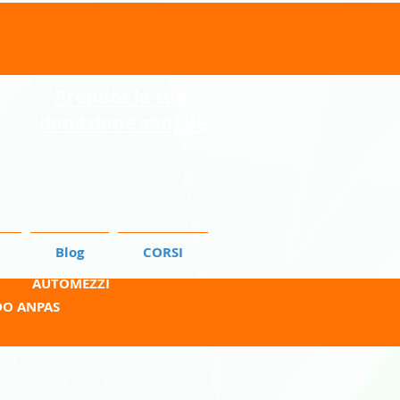
Prenota la tua
o
donazione sangue
Blog
CORSI
AUTOMEZZI
DO ANPAS