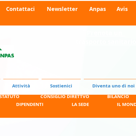
Contattaci
Newsletter
Anpas
Avis
Prenota
un
trasporto sanitari
Attività
Sostienici
Diventa uno di noi
 STATUTO
CONSIGLIO DIRETTVO
BILANCIO
DIPENDENTI
LA SEDE
IL MON