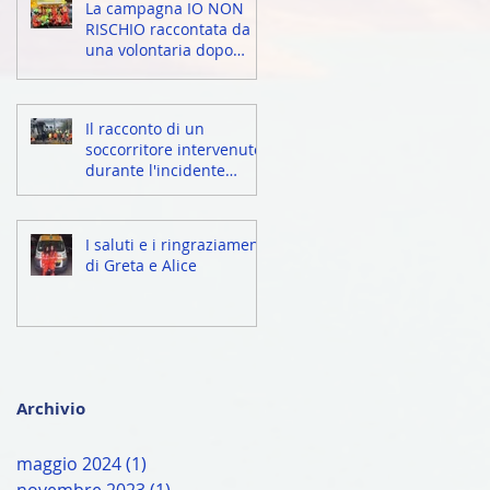
La campagna IO NON
RISCHIO raccontata da
una volontaria dopo
l'esperienza di Bolzano.
Il racconto di un
soccorritore intervenuto
durante l'incidente
ferroviario di Segrate
I saluti e i ringraziamenti
di Greta e Alice
Archivio
maggio 2024
(1)
1 post
novembre 2023
(1)
1 post